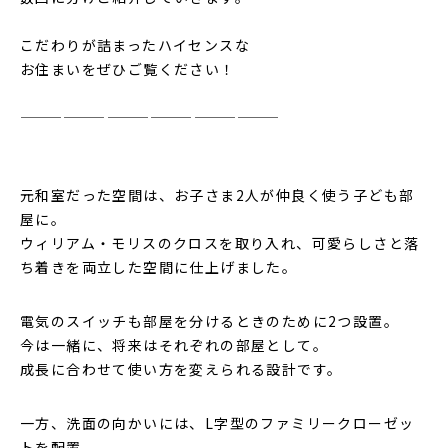
⁡
こだわりが詰まったハイセンスな
お住まいをぜひご覧ください！
⁡
——————————————————
⁡
元和室だった空間は、お子さま2人が仲良く使う子ども部
屋に。
ウィリアム・モリスのクロスを取り入れ、可愛らしさと落
ち着きを両立した空間に仕上げました。
電気のスイッチも部屋を分けるときのために2つ設置。
今は一緒に、将来はそれぞれの部屋として。
成長に合わせて使い方を変えられる設計です。
一方、洗面の向かいには、L字型のファミリークローゼッ
トを配置。