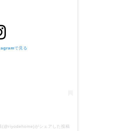
tagramで見る
(@riyodehome)がシェアした投稿