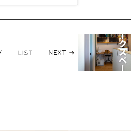
V
NEXT
LIST