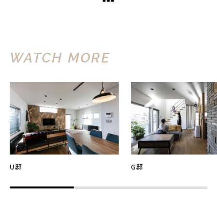
WATCH MORE
U邸
G邸