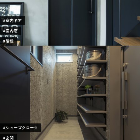
#室内ドア
#室内窓
#階段
#シューズクローク
#玄関