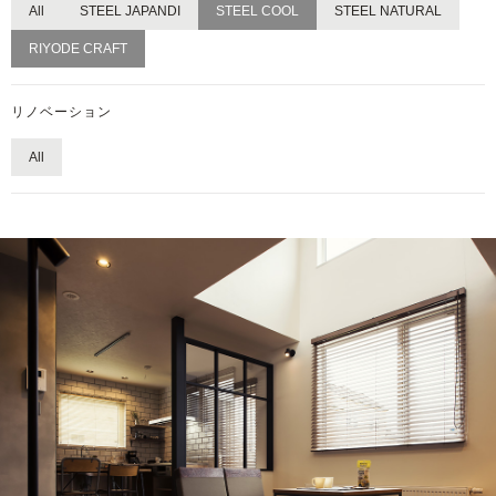
All
STEEL JAPANDI
STEEL COOL
STEEL NATURAL
RIYODE CRAFT
リノベーション
All