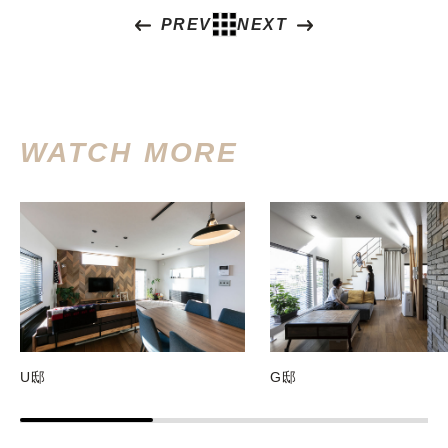
PREV
NEXT
WATCH MORE
U邸
G邸